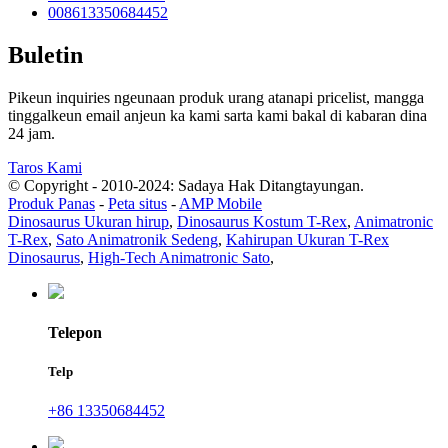
008613350684452
Buletin
Pikeun inquiries ngeunaan produk urang atanapi pricelist, mangga
tinggalkeun email anjeun ka kami sarta kami bakal di kabaran dina
24 jam.
Taros Kami
© Copyright - 2010-2024: Sadaya Hak Ditangtayungan.
Produk Panas
-
Peta situs
-
AMP Mobile
Dinosaurus Ukuran hirup
,
Dinosaurus Kostum T-Rex
,
Animatronic
T-Rex
,
Sato Animatronik Sedeng
,
Kahirupan Ukuran T-Rex
Dinosaurus
,
High-Tech Animatronic Sato
,
Telepon
Telp
+86 13350684452