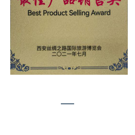
Budaya Perusahaan Urang
Kusabab ngadegna Blue Lizard Landscape
Engineering Co., Ltd. dina 2018, tim R&D
sareng produksi urang parantos langkung ti