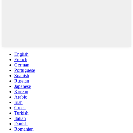
English
French
German
Portuguese
Spanish
Russian
Japanese
Korean
Arabic
Irish
Greek
Turkish
Italian
Danish
Romanian