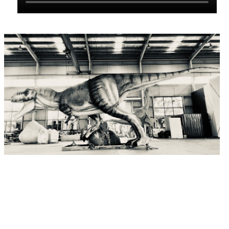
Blue Lizard Landscape Engineering Co,
Ltd ngahususkeun dina desain,
pamekaran, produksi sareng penjualan
dinosaurus simulasi sareng sato simulasi.