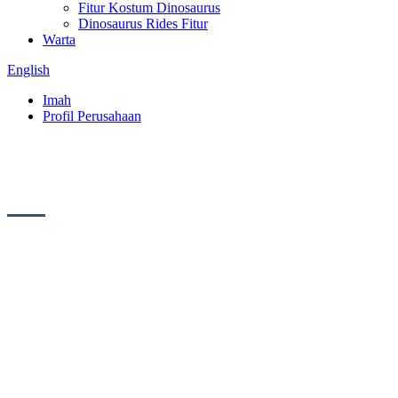
Fitur Kostum Dinosaurus
Dinosaurus Rides Fitur
Warta
English
Imah
Profil Perusahaan
Profil Perusahaan
Diadegkeun dina 2018, Blue Lizard
Landscape Engineering Co., Ltd. perenahna
di Kota Zigong, Propinsi Sichuan. Éta
produsén profésional dinosaurus simulasi
sareng sato simulasi. Produk urang utamana
dipaké di museum, sains jeung téhnologi
museum, taman hiburan, paméran iinditan,