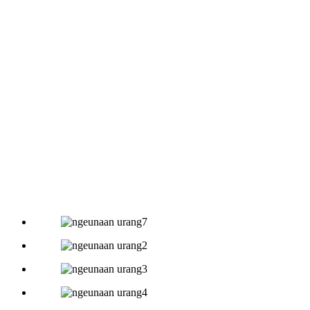
100 urang. Wewengkon pabrik parantos
ngalegaan langkung ti 4,000 méter pasagi.
Jumlah pesenan asing naek gancang unggal
taun. Ayeuna urang gaduh skala anu tangtu,
anu raket patalina sareng budaya
perusahaan perusahaan urang.
Gagasan Inti: Nyingkirkeun Basikal Sareng
Nyéépkeun anu Seger, maju sareng jaman.
Kawijakan utama: Wani berinovasi, mertahankeun
integritas, sareng ngalakukeun anu pangsaéna.