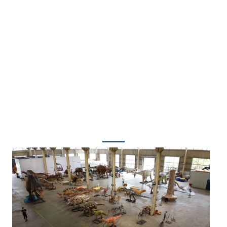
Ningali maju ka mangsa nu bakal datang,
pausahaan bakal salawasna taat kana sikep
fokus kana konsumén jeung nyieun
konsumén wareg, jadi duanana konsumén
jeung urang bisa ngahontal hasil win-win!
Kunjungi Pabrik Kami