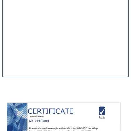
Desain grafis:
Béjakeun ka kami
ngeunaan inpormasi sareng ideu, sareng
kami tiasa masihan saran dumasar kana
ideu anjeun.
Tim Instalasi:
Simkuring boga tim
instalasi profésional pikeun mastikeun
yén produk bisa nempatkeun kana
pamakéan aman tur gancang.
Sertipikat