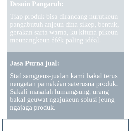
Desain Pangaruh:
Tiap produk bisa dirancang nurutkeun
pangabutuh anjeun dina sikep, bentuk,
gerakan sarta warna, ku kituna pikeun
meunangkeun éfék paling idéal.
Jasa Purna jual:
Staf sanggeus-jualan kami bakal terus
nengetan pamakéan saterusna produk.
Sakali masalah lumangsung, urang
bakal geuwat ngajukeun solusi jeung
ngajaga produk.