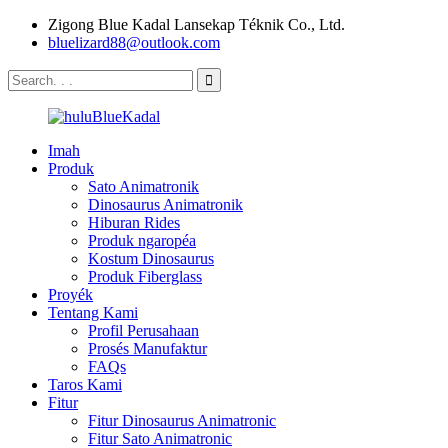
Zigong Blue Kadal Lansekap Téknik Co., Ltd.
bluelizard88@outlook.com
Imah
Produk
Sato Animatronik
Dinosaurus Animatronik
Hiburan Rides
Produk ngaropéa
Kostum Dinosaurus
Produk Fiberglass
Proyék
Tentang Kami
Profil Perusahaan
Prosés Manufaktur
FAQs
Taros Kami
Fitur
Fitur Dinosaurus Animatronic
Fitur Sato Animatronic